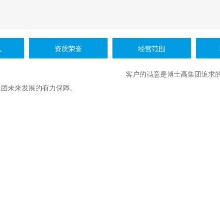
人
资质荣誉
经营范围
客户的满意是博士高集团追求的目
集团未来发展的有力保障。